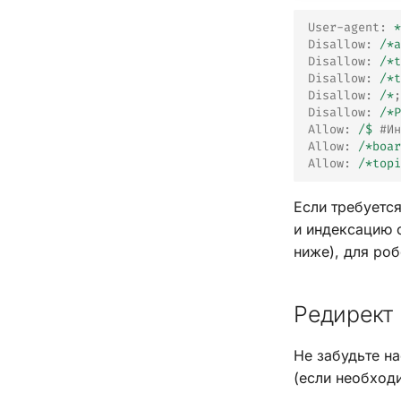
User-agent
:
*
Disallow
:
/*a
Disallow
:
/*t
Disallow
:
/*t
Disallow
:
/*
;
Disallow
:
/*P
Allow
:
/$
#Ин
Allow
:
/*boar
Allow
:
/*topi
Если требуетс
и индексацию 
ниже), для роб
Редирект
Не забудьте н
(если необход