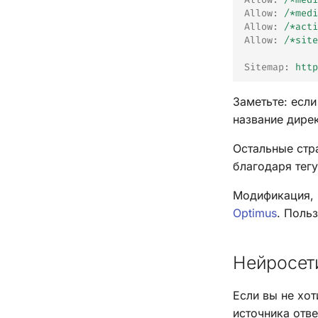
Allow
:
/*medi
Allow
:
/*acti
Allow
:
/*site
Sitemap
:
http
Заметьте: если
название дире
Остальные стр
благодаря тег
Модификация, 
Optimus
. Польз
Нейросет
Если вы не хо
источника отв