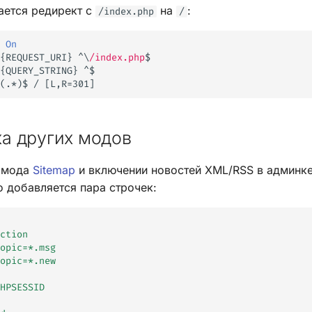
ается редирект с
на
:
/index.php
/
On
{REQUEST_URI}
^\
/index.php
{QUERY_STRING}
(.*)$
/
а других модов
е мода
Sitemap
и включении новостей XML/RSS в админке
о добавляется пара строчек:
ction
opic=*.msg
opic=*.new
HPSESSID