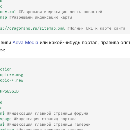
d
c
on=.xml
#Разрешаем индексацию ленты новостей
map
#Разрешаем индексацию карты
s://dragomano.ru/sitemap.xml
#Полный URL к карте сайта
авили
Aeva Media
или какой-нибудь портал, правила опя
я:
ction
opic=*.msg
opic=*.new
HPSESSID
d
c
m$
#Индексация главной страницы форума
*page
#Индексация страниц портала
a$
#Индексация главной страницы галереи
a*item
#Индексация элементов галереи