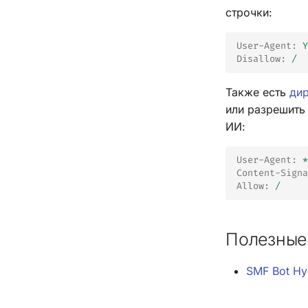
строчки:
User-Agent
:
Y
Disallow
:
/
Также есть
ди
или разрешить
ИИ:
User-Agent
:
*
Content-Signa
Allow
:
/
Полезные
SMF Bot Hy