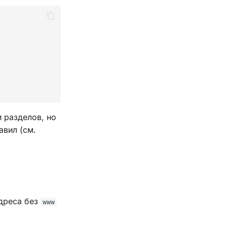
 разделов, но
авил (см.
дреса без
www