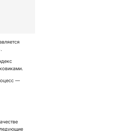
авляется
).
ндекс
ковиками.
роцесс —
качестве
ледующие