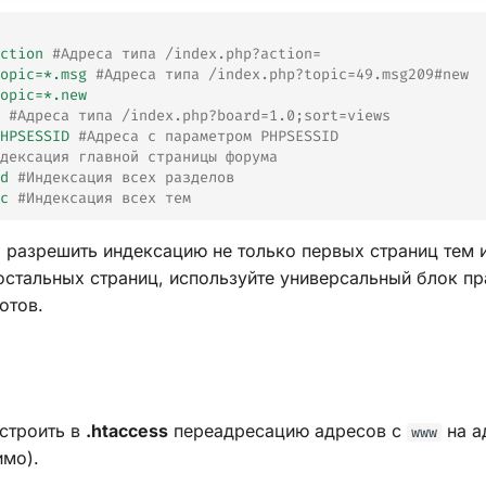
ction
#Адреса типа /index.php?action=
opic=*.msg
#Адреса типа /index.php?topic=49.msg209#new
opic=*.new
 #Адреса типа /index.php?board=1.0;sort=views
HPSESSID
#Адреса с параметром PHPSESSID
дексация главной страницы форума
d
#Индексация всех разделов
c
#Индексация всех тем
я разрешить индексацию не только первых страниц тем и
остальных страниц, используйте универсальный блок пр
отов.
астроить в
.htaccess
переадресацию адресов с
на а
www
имо).