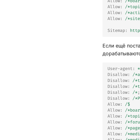
Allow
:
/*boar
Allow
:
/*topi
Allow
:
/*acti
Allow
:
/*site
Sitemap
:
http
Если ещё пост
дорабатываютс
User-agent
:
*
Disallow
:
/*a
Disallow
:
/*t
Disallow
:
/*t
Disallow
:
/*
;
Disallow
:
/*P
Allow
:
/$
Allow
:
/*boar
Allow
:
/*topi
Allow
:
/*foru
Allow
:
/*page
Allow
:
/*medi
Allow
:
/*medi