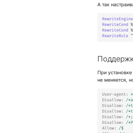
А так настраив
RewriteEngine
RewriteCond
%
RewriteCond
%
RewriteRule
^
Поддержк
При установк
не меняется, н
User-agent
:
*
Disallow
:
/*a
Disallow
:
/*t
Disallow
:
/*t
Disallow
:
/*
;
Disallow
:
/*P
Allow
:
/$