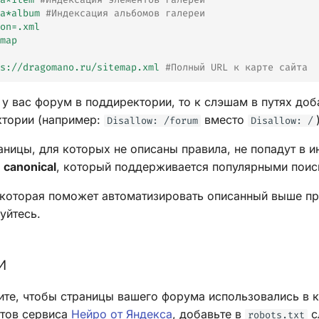
a*album
#Индексация альбомов галереи
on=.xml
map
s://dragomano.ru/sitemap.xml
#Полный URL к карте сайта
 у вас форум в поддиректории, то к слэшам в путях доб
ктории (например:
вместо
Disallow: /forum
Disallow: /
аницы, для которых не описаны правила, не попадут в и
у
canonical
, который поддерживается популярными поис
которая поможет автоматизировать описанный выше п
уйтесь.
и
тите, чтобы страницы вашего форума использовались в 
етов сервиса
Нейро от Яндекса
, добавьте в
с
robots.txt