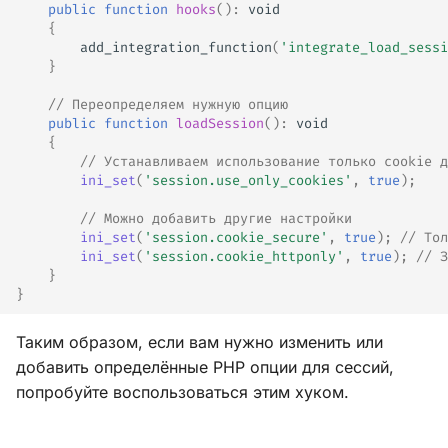
public
function
hooks
()
:
void
{
add_integration_function
(
'integrate_load_sessi
}
// Переопределяем нужную опцию
public
function
loadSession
()
:
void
{
// Устанавливаем использование только cookie д
ini_set
(
'session.use_only_cookies'
,
true
);
// Можно добавить другие настройки
ini_set
(
'session.cookie_secure'
,
true
);
// Тол
ini_set
(
'session.cookie_httponly'
,
true
);
// З
}
}
Таким образом, если вам нужно изменить или
добавить определённые PHP опции для сессий,
попробуйте воспользоваться этим хуком.