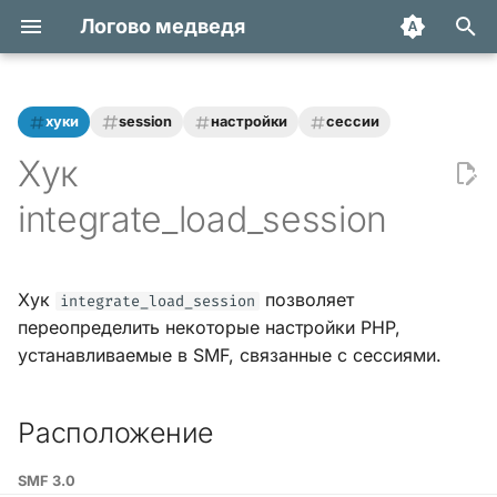
Логово медведя
И
н
хуки
session
настройки
сессии
Все рубрики
Расположение
Статьи
и
Хук
ц
Назначение
Трюки и уроки
integrate_load_session
и
Использование
Модификации
а
Хук
позволяет
integrate_load_session
Обзоры
л
переопределить некоторые настройки PHP,
и
устанавливаемые в SMF, связанные с сессиями.
Переводы
з
Расположение
а
ц
SMF 3.0