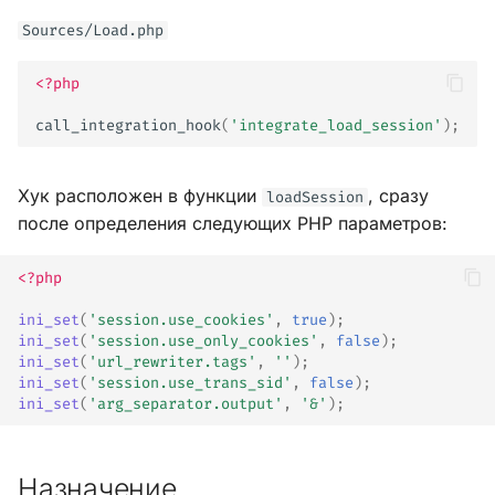
и
Sources/Load.php
я
<?php
п
call_integration_hook
(
'integrate_load_session'
);
о
и
Хук расположен в функции
, сразу
loadSession
с
после определения следующих PHP параметров:
к
<?php
а
ini_set
(
'session.use_cookies'
,
true
);
ini_set
(
'session.use_only_cookies'
,
false
);
ini_set
(
'url_rewriter.tags'
,
''
);
ini_set
(
'session.use_trans_sid'
,
false
);
ini_set
(
'arg_separator.output'
,
'&'
);
Назначение