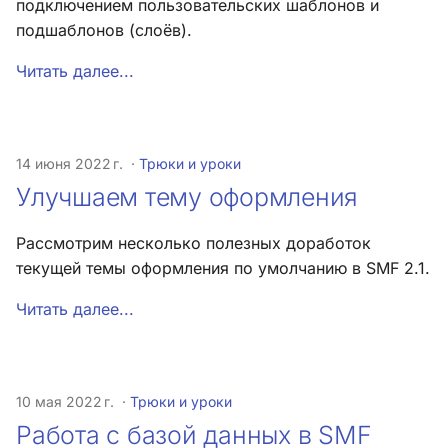
подключением пользовательских шаблонов и
подшаблонов (слоёв).
Хук
integrate_pre_load_theme
Читать далее...
Хук
integrate_prepare_display_context
14 июня 2022 г.
Трюки и уроки
Хук
Улучшаем тему оформления
integrate_sceditor_options
Рассмотрим несколько полезных доработок
Хук
текущей темы оформления по умолчанию в SMF 2.1.
integrate_simple_actions
Читать далее...
Хук
integrate_theme_context
10 мая 2022 г.
Трюки и уроки
Список всех хуков SMF
Работа с базой данных в SMF
3.0