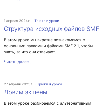
и
Меняем иконки разделов
Хук integrate_load_session
я
Стандартные иконки SMF
Хук integrate_load_theme
1 апреля 2024 г.
Трюки и уроки
п
Структура исходных файлов SMF
о
Меняем форму отправки
Хук
сообщения
integrate_menu_buttons
и
В этом уроке мы вкратце познакомимся с
основными папками и файлами SMF 2.1, чтобы
с
Как подключать хуки
Хук
знать, за что они отвечают.
integrate_permissions_list
к
Функции для
Читать далее...
а
подключения стилей и
Хук integrate_post_end
скриптов в SMF
Хук
integrate_post_quickbuttons
27 апреля 2023 г.
Трюки и уроки
Ловим экшены
Хук integrate_pre_include
В этом уроке разбираемся с альтернативным
Хук integrate_pre_load