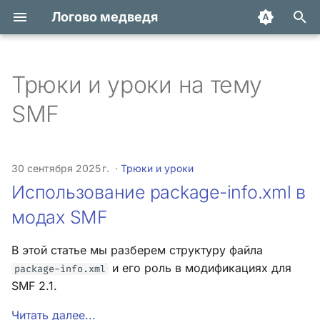
Логово медведя
И
н
Трюки и уроки на тему
Использование package-
Хук integrate_actions
и
SMF
info.xml в модах SMF
ц
Хук integrate_autoload
Структура исходных
и
файлов SMF
Хук integrate_buffer
30 сентября 2025 г.
Трюки и уроки
а
Использование package-info.xml в
Ловим экшены
Хук
л
модах SMF
integrate_current_action
и
Улучшаем тему
В этой статье мы разберем структуру файла
оформления
з
Хук integrate_display_topic
и его роль в модификациях для
package-info.xml
а
SMF 2.1.
Работа с базой данных в
Хук
ц
SMF
integrate_load_permissions
Читать далее...