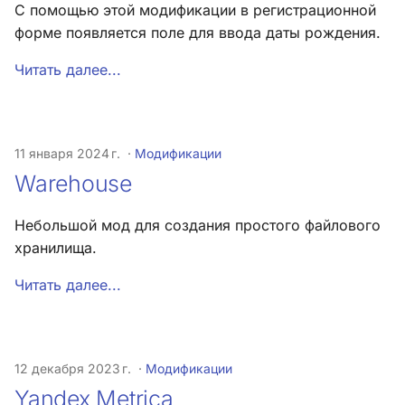
С помощью этой модификации в регистрационной
форме появляется поле для ввода даты рождения.
Хук
integrate_pre_load_theme
Читать далее...
Хук
integrate_prepare_display_context
11 января 2024 г.
Модификации
Хук
Warehouse
integrate_sceditor_options
Небольшой мод для создания простого файлового
Хук
хранилища.
integrate_simple_actions
Читать далее...
Хук
integrate_theme_context
12 декабря 2023 г.
Модификации
Список всех хуков SMF
3.0
Yandex Metrica