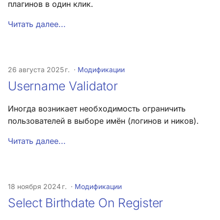
Register
плагинов в один клик.
и
Хук integrate_load_session
Читать далее...
я
Simple Mod Maker
Хук integrate_load_theme
п
Redis Cache for SMF
о
Хук
26 августа 2025 г.
Модификации
integrate_menu_buttons
SMF Tracy Debugger
и
Username Validator
с
Хук
Иногда возникает необходимость ограничить
integrate_permissions_list
к
пользователей в выборе имён (логинов и ников).
а
Хук integrate_post_end
Читать далее...
Хук
integrate_post_quickbuttons
18 ноября 2024 г.
Модификации
Хук integrate_pre_include
Select Birthdate On Register
Хук integrate_pre_load