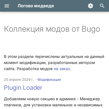
Логово медведя
И
н
Коллекция модов от Bugo
Plugin Loader
Хук integrate_actions
и
ц
Username Validator
Хук integrate_autoload
и
В этом разделе перечислены актуальные на данный
Select Birthdate On Register
Хук integrate_buffer
а
момент модификации, разработанные автором
сайта. Разработка модов
на заказ
.
Warehouse
Хук
л
integrate_current_action
и
25 апреля 2026 г.
Модификации
Yandex Metrica
Plugin Loader
з
Хук integrate_display_topic
Spoiler
а
Хук
Добавляем новую секцию в админке - Менеджер
ц
integrate_load_permissions
Select Language On
плагинов, для установки маленьких и независимых