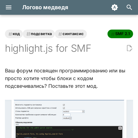
Логово медведя
И
н
код
подсветка
синтаксис
SMF 2.1
Статьи
Хук integrate_actions
и
highlight.js for SMF
ц
Трюки и уроки
Хук integrate_autoload
и
Ваш форум посвящен программированию или вы
Модификации
Хук integrate_buffer
а
просто хотите чтобы блоки с кодом
подсвечивались? Поставьте этот мод.
Обзоры
Хук
л
integrate_current_action
и
Переводы
з
Хук integrate_display_topic
а
Хук
ц
integrate_load_permissions