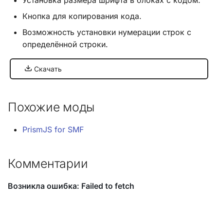
Кнопка для копирования кода.
Хук
Возможность установки нумерации строк с
integrate_pre_load_theme
определённой строки.
Хук
Скачать
integrate_prepare_display_context
Хук
Похожие моды
integrate_sceditor_options
Хук
PrismJS for SMF
integrate_simple_actions
Комментарии
Хук
integrate_theme_context
Список всех хуков SMF
3.0