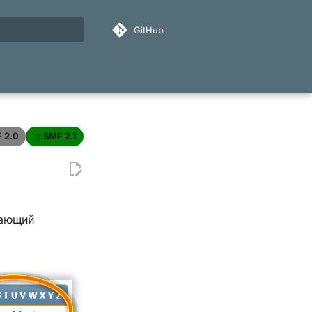
GitHub
ация поиска
 2.0
SMF 2.1
вающий