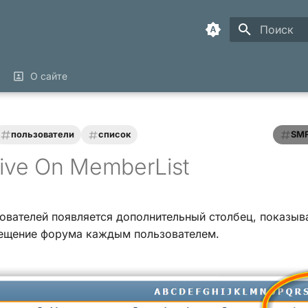
Инициализ
О сайте
пользователи
список
SMF
tive On MemberList
зователей появляется дополнительный столбец, показы
ещение форума каждым пользователем.