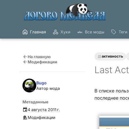
Главная
Хуки
Все моды
Теги
На главную
активность
Модификации
Last Ac
Bugo
Автор мода
В списке поль
последнее пос
Метаданные
4 августа 2011 г.
Модификации