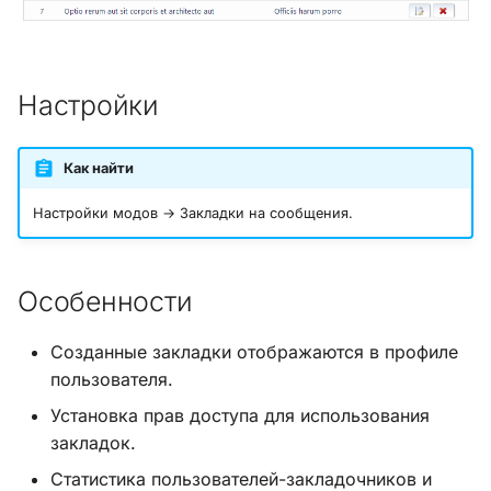
и
Хук integrate_load_session
я
Хук integrate_load_theme
п
Настройки
о
Хук
integrate_menu_buttons
Как найти
и
с
Настройки модов → Закладки на сообщения.
Хук
integrate_permissions_list
к
а
Особенности
Хук integrate_post_end
Созданные закладки отображаются в профиле
Хук
пользователя.
integrate_post_quickbuttons
Установка прав доступа для использования
Хук integrate_pre_include
закладок.
Статистика пользователей-закладочников и
Хук integrate_pre_load