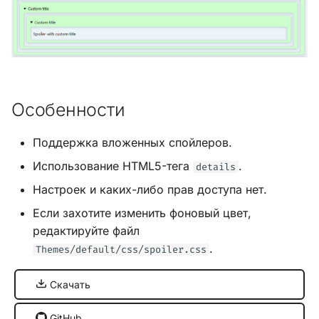
и
Хук integrate_load_session
я
Хук integrate_load_theme
п
о
Хук
Особенности
integrate_menu_buttons
и
с
Поддержка вложенных спойлеров.
Хук
integrate_permissions_list
к
Использование HTML5-тега
.
details
Настроек и каких-либо прав доступа нет.
а
Хук integrate_post_end
Если захотите изменить фоновый цвет,
Хук
редактируйте файл
integrate_post_quickbuttons
.
Themes/default/css/spoiler.css
Хук integrate_pre_include
Скачать
Хук integrate_pre_load
GitHub