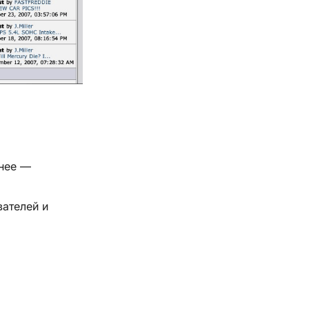
 нее —
вателей и