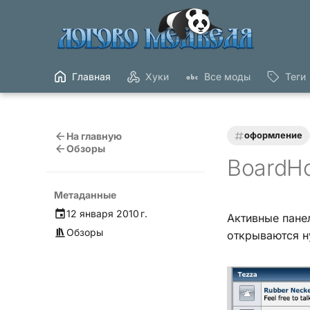
Главная
Хуки
Все моды
Теги
На главную
оформление
Обзоры
BoardH
Метаданные
12 января 2010 г.
Активные панел
Обзоры
открываются н