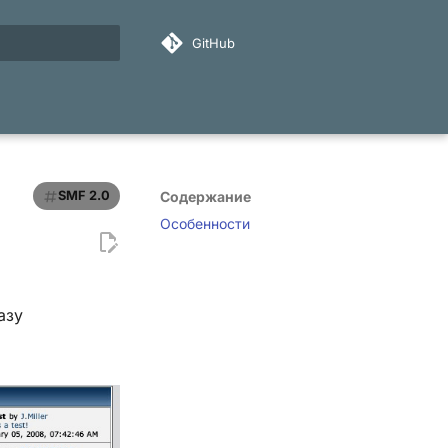
GitHub
ация поиска
SMF 2.0
Содержание
Особенности
азу