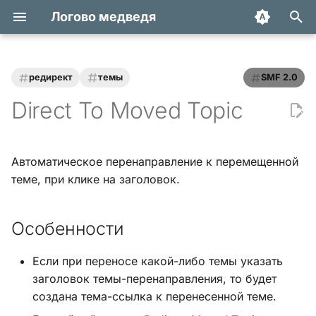
Логово медведя
И
н
редирект
темы
SMF 2.0
Статьи
Хук integrate_actions
и
Direct To Moved Topic
ц
Трюки и уроки
Хук integrate_autoload
и
Автоматическое перенаправление к перемещенной
Модификации
Хук integrate_buffer
а
теме, при клике на заголовок.
Обзоры
Хук
л
integrate_current_action
Особенности
и
Переводы
з
Хук integrate_display_topic
Если при переносе какой-либо темы указать
а
заголовок темы-перенаправления, то будет
Хук
создана тема-ссылка к перенесенной теме.
ц
integrate_load_permissions