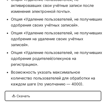
активировавших свои учётные записи после
Хук
изменения электронной почты».
integrate_pre_load_theme
Опция «Удаление пользователей, не получивших
одобрения своих учётных записей».
Хук
Опция «Удаление пользователей, не получивших
integrate_prepare_display_context
одобрения на удаление своих учётных
записей».
Хук
integrate_sceditor_options
Опция «Удаление пользователей, не получивших
одобрения родителей/опекунов на
Хук
регистрацию».
integrate_simple_actions
Возможность указать максимальное
количество пользователей для обработки на
Хук
каждом шаге (по умолчанию — 4000).
integrate_theme_context
Скачать
Список всех хуков SMF
3.0