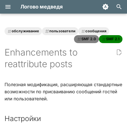
Логово медведя
И
н
обслуживание
пользователи
сообщения
Статьи
Хук integrate_actions
и
SMF 2.0
SMF 2.1
Enhancements to
ц
Трюки и уроки
Хук integrate_autoload
и
reattribute posts
Модификации
Хук integrate_buffer
а
Обзоры
Хук
л
Полезная модификация, расширяющая стандартные
integrate_current_action
и
возможности по присваиванию сообщений гостей
Переводы
или пользователей.
з
Хук integrate_display_topic
а
Хук
Настройки
ц
integrate_load_permissions