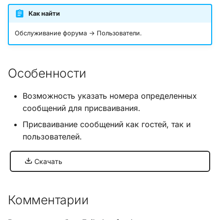
и
Как найти
Хук integrate_load_session
я
Обслуживание форума → Пользователи.
Хук integrate_load_theme
п
о
Хук
Особенности
integrate_menu_buttons
и
Возможность указать номера определенных
с
Хук
сообщений для присваивания.
integrate_permissions_list
к
Присваивание сообщений как гостей, так и
а
Хук integrate_post_end
пользователей.
Хук
Скачать
integrate_post_quickbuttons
Хук integrate_pre_include
Комментарии
Хук integrate_pre_load