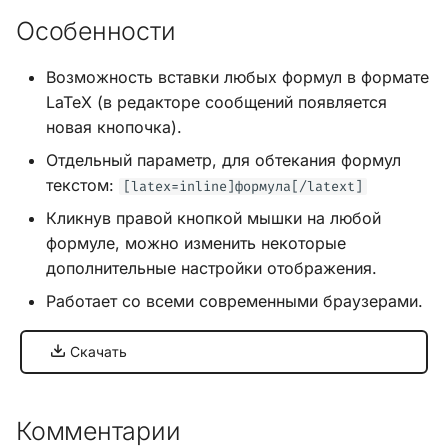
и
Особенности
Хук integrate_load_session
я
Возможность вставки любых формул в формате
Хук integrate_load_theme
п
LaTeX (в редакторе сообщений появляется
о
новая кнопочка).
Хук
integrate_menu_buttons
и
Отдельный параметр, для обтекания формул
текстом:
[latex=inline]формула[/latext]
с
Хук
Кликнув правой кнопкой мышки на любой
integrate_permissions_list
к
формуле, можно изменить некоторые
а
дополнительные настройки отображения.
Хук integrate_post_end
Работает со всеми современными браузерами.
Хук
integrate_post_quickbuttons
Скачать
Хук integrate_pre_include
Комментарии
Хук integrate_pre_load