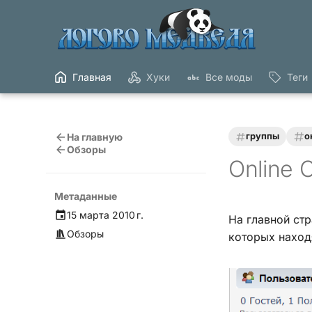
Главная
Хуки
Все моды
Теги
На главную
группы
о
Обзоры
Online 
Метаданные
15 марта 2010 г.
На главной стр
Обзоры
которых наход