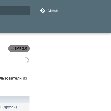
GitHub
ация поиска
SMF 2.0
льзователи из