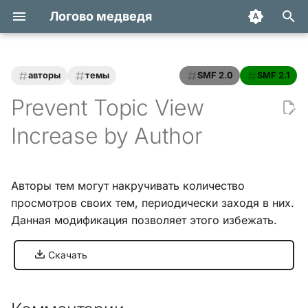
Логово медведя
И
н
авторы
темы
SMF 2.0
SMF 2.1
Статьи
Хук integrate_actions
и
Prevent Topic View
ц
Трюки и уроки
Хук integrate_autoload
Increase by Author
и
Модификации
Хук integrate_buffer
а
Авторы тем могут накручивать количество
Обзоры
Хук
л
просмотров своих тем, периодически заходя в них.
integrate_current_action
и
Данная модификация позволяет этого избежать.
Переводы
з
Хук integrate_display_topic
Скачать
а
Хук
ц
integrate_load_permissions