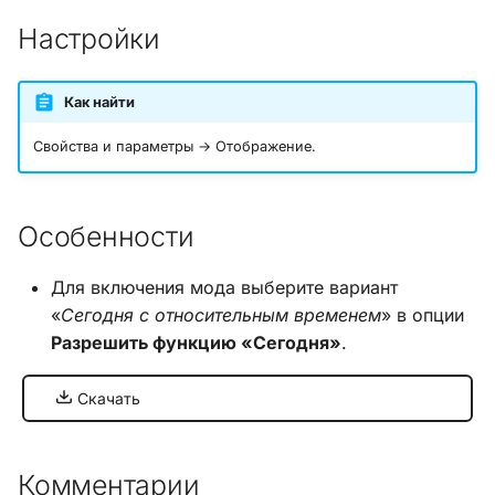
и
Хук integrate_load_session
Настройки
я
Хук integrate_load_theme
п
Как найти
о
Хук
Свойства и параметры → Отображение.
integrate_menu_buttons
и
с
Хук
Особенности
integrate_permissions_list
к
Для включения мода выберите вариант
а
Хук integrate_post_end
«
Сегодня с относительным временем
» в опции
Разрешить функцию «Сегодня»
.
Хук
integrate_post_quickbuttons
Скачать
Хук integrate_pre_include
Комментарии
Хук integrate_pre_load