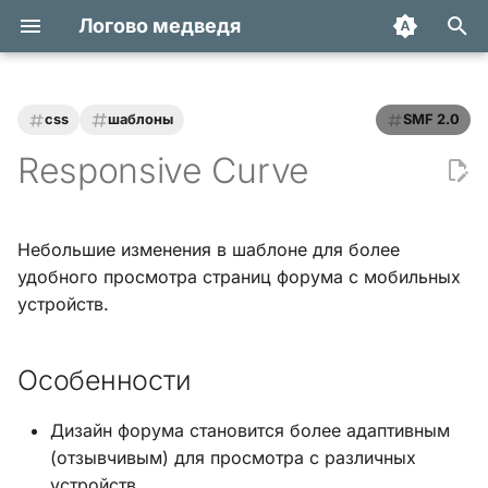
Логово медведя
И
н
css
шаблоны
SMF 2.0
Статьи
Хук integrate_actions
и
Responsive Curve
ц
Трюки и уроки
Хук integrate_autoload
и
Небольшие изменения в шаблоне для более
Модификации
Хук integrate_buffer
а
удобного просмотра страниц форума с мобильных
устройств.
Обзоры
Хук
л
integrate_current_action
и
Переводы
Особенности
з
Хук integrate_display_topic
а
Дизайн форума становится более адаптивным
Хук
(отзывчивым) для просмотра с различных
ц
integrate_load_permissions
устройств.