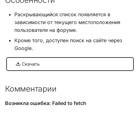
Особенности
и
Хук integrate_load_session
Раскрывающийся список появляется в
я
зависимости от текущего местоположения
Хук integrate_load_theme
п
пользователя на форуме.
о
Хук
Кроме того, доступен поиск на сайте через
integrate_menu_buttons
Google.
и
с
Хук
Скачать
integrate_permissions_list
к
а
Хук integrate_post_end
Комментарии
Хук
integrate_post_quickbuttons
Хук integrate_pre_include
Хук integrate_pre_load