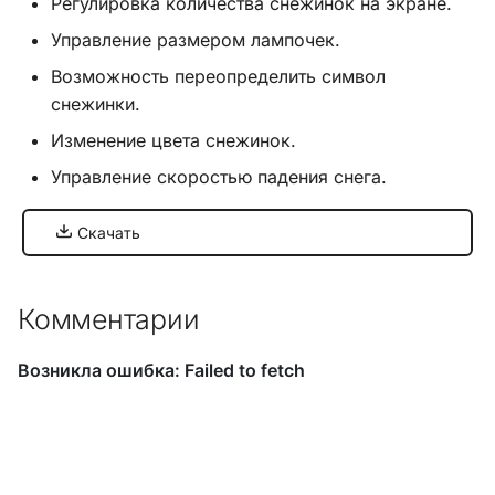
Регулировка количества снежинок на экране.
Управление размером лампочек.
Хук
Возможность переопределить символ
integrate_pre_load_theme
снежинки.
Хук
Изменение цвета снежинок.
integrate_prepare_display_context
Управление скоростью падения снега.
Хук
Скачать
integrate_sceditor_options
Хук
Комментарии
integrate_simple_actions
Хук
integrate_theme_context
Список всех хуков SMF
3.0