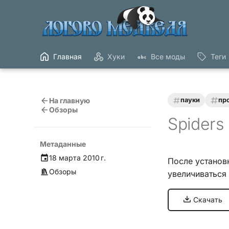
Главная
Хуки
Все моды
Теги
На главную
пауки
пр
Обзоры
Spiders
Метаданные
18 марта 2010 г.
После установ
Обзоры
увеличиваться
Скачать