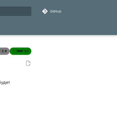
GitHub
ация поиска
 2.0
SMF 2.1
будет