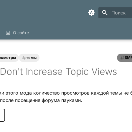
Инициализ
О сайте
осмотры
темы
SMF
 Don't Increase Topic Views
ки этого мода количество просмотров каждой темы не 
 после посещения форума пауками.