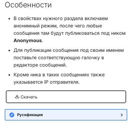
Особенности
и
Хук integrate_load_session
я
В свойствах нужного раздела включаем
Хук integrate_load_theme
анонимный режим, после чего любые
п
сообщения там будут публиковаться под ником
о
Хук
Anonymous
.
integrate_menu_buttons
и
Для публикации сообщения под своим именем
поставьте соответствующую галочку в
с
Хук
редакторе сообщений.
integrate_permissions_list
к
Кроме ника в таких сообщениях также
а
Хук integrate_post_end
указывается IP отправителя.
Хук
Скачать
integrate_post_quickbuttons
Русификация
Хук integrate_pre_include
Хук integrate_pre_load