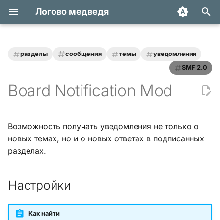
Логово медведя
И
н
разделы
сообщения
темы
уведомления
Статьи
Хук integrate_actions
и
SMF 2.0
Board Notification Mod
ц
Трюки и уроки
Хук integrate_autoload
и
Модификации
Хук integrate_buffer
а
Возможность получать уведомления не только о
новых темах, но и о новых ответах в подписанных
Обзоры
Хук
л
integrate_current_action
разделах.
и
Переводы
з
Хук integrate_display_topic
Настройки
а
Хук
ц
integrate_load_permissions
Как найти