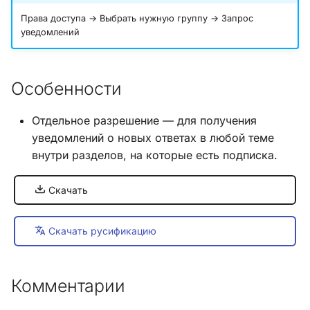
и
Права доступа → Выбрать нужную группу → Запрос
Хук integrate_load_session
уведомлений
я
Хук integrate_load_theme
п
Особенности
о
Хук
integrate_menu_buttons
и
Отдельное разрешение — для получения
с
уведомлений о новых ответах в любой теме
Хук
внутри разделов, на которые есть подписка.
integrate_permissions_list
к
а
Хук integrate_post_end
Скачать
Хук
Скачать русификацию
integrate_post_quickbuttons
Хук integrate_pre_include
Комментарии
Хук integrate_pre_load