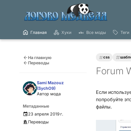
Главная
Хуки
Все моды
Теги
На главную
css
шабл
Переводы
Forum W
Sami Mazouz
(SychO9)
Если использу
Автор мода
попробуйте эт
Метаданные
файлы.
23 апреля 2019 г.
Переводы