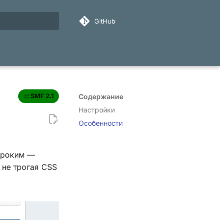
GitHub
ация поиска
SMF 2.1
Содержание
Настройки
Особенности
ироким —
 не трогая CSS