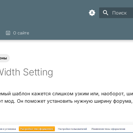
Инициализ
О сайте
оны
idth Setting
емый шаблон кажется слишком узким или, наоборот, ш
от мод. Он поможет установить нужную ширину форума,