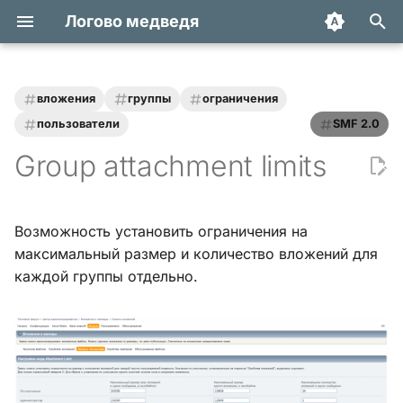
Логово медведя
И
н
вложения
группы
ограничения
Статьи
Хук integrate_actions
и
пользователи
SMF 2.0
Group attachment limits
ц
Трюки и уроки
Хук integrate_autoload
и
Модификации
Хук integrate_buffer
а
Возможность установить ограничения на
максимальный размер и количество вложений для
Обзоры
Хук
л
integrate_current_action
каждой группы отдельно.
и
Переводы
з
Хук integrate_display_topic
а
Хук
ц
integrate_load_permissions