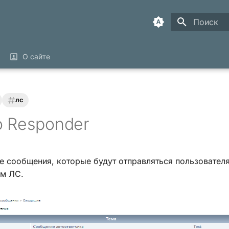
Инициализ
О сайте
лс
o Responder
е сообщения, которые будут отправляться пользовател
м ЛС.