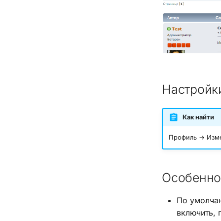
Настройк
Как найти
Профиль → Изме
Особенно
По умолчан
включить, 