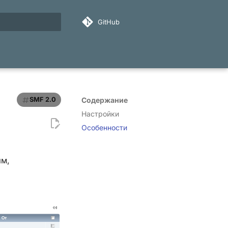
GitHub
ация поиска
SMF 2.0
Содержание
Настройки
Особенности
ям,