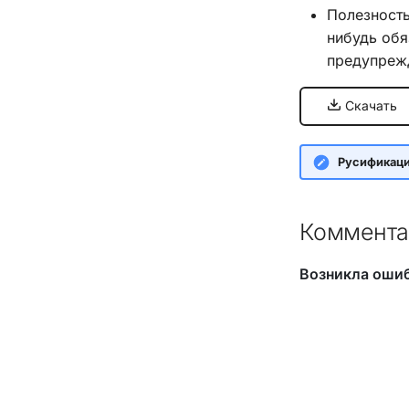
Полезность
нибудь обя
предупрежд
Скачать
Русификац
Коммента