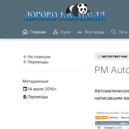
Главная
Хуки
Все моды
Теги
На главную
автоответчик
Переводы
PM Aut
Метаданные
14 июля 2010 г.
Автоматически
Переводы
написавшим ва