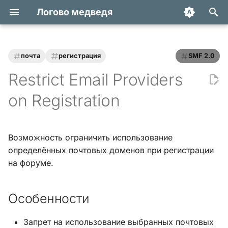
Логово медведя
И
н
почта
регистрация
SMF 2.0
Статьи
Хук integrate_actions
и
Restrict Email Providers
ц
Трюки и уроки
Хук integrate_autoload
on Registration
и
Модификации
Хук integrate_buffer
а
Возможность ограничить использование
Обзоры
Хук
л
определённых почтовых доменов при регистрации
integrate_current_action
и
на форуме.
Переводы
з
Хук integrate_display_topic
Особенности
а
Хук
ц
integrate_load_permissions
Запрет на использование выбранных почтовых