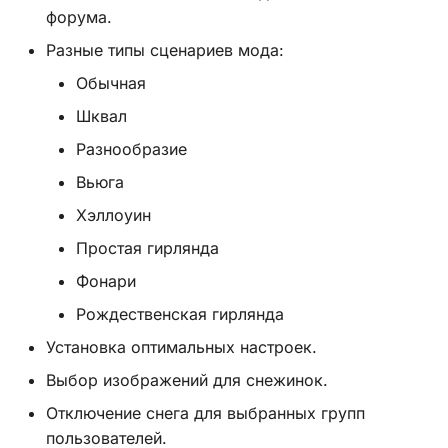
форума.
Хук
Разные типы сценариев мода:
integrate_pre_load_theme
Обычная
Шквал
Хук
integrate_prepare_display_context
Разнообразие
Вьюга
Хук
Хэллоуин
integrate_sceditor_options
Простая гирлянда
Хук
Фонари
integrate_simple_actions
Рождественская гирлянда
Хук
Установка оптимальных настроек.
integrate_theme_context
Выбор изображений для снежинок.
Список всех хуков SMF
Отключение снега для выбранных групп
3.0
пользователей.