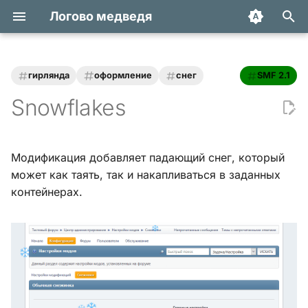
Логово медведя
И
н
гирлянда
оформление
снег
SMF 2.1
Статьи
Хук integrate_actions
и
Snowflakes
ц
Трюки и уроки
Хук integrate_autoload
и
Модификация добавляет падающий снег, который
Модификации
Хук integrate_buffer
а
может как таять, так и накапливаться в заданных
контейнерах.
Обзоры
Хук
л
integrate_current_action
и
Переводы
з
Хук integrate_display_topic
а
Хук
ц
integrate_load_permissions