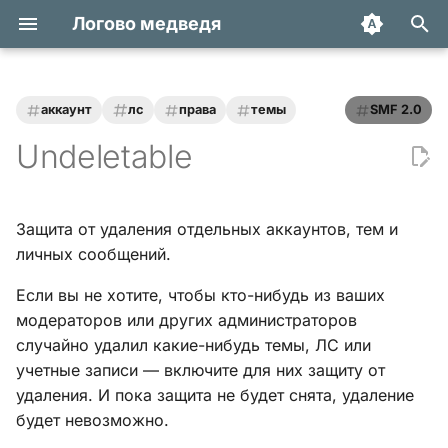
Логово медведя
И
н
аккаунт
лс
права
темы
SMF 2.0
Статьи
Хук integrate_actions
и
Undeletable
ц
Трюки и уроки
Хук integrate_autoload
и
Защита от удаления отдельных аккаунтов, тем и
Модификации
Хук integrate_buffer
а
личных сообщений.
Обзоры
Хук
л
Если вы не хотите, чтобы кто-нибудь из ваших
integrate_current_action
и
модераторов или других администраторов
Переводы
случайно удалил какие-нибудь темы, ЛС или
з
Хук integrate_display_topic
учетные записи — включите для них защиту от
а
удаления. И пока защита не будет снята, удаление
Хук
будет невозможно.
ц
integrate_load_permissions