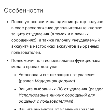
и
Хук integrate_load_session
Особенности
я
Хук integrate_load_theme
п
После установки мода администратор получает
в свое распоряжение дополнительные кнопки:
о
Хук
защита от удаления (в темах и в личных
integrate_menu_buttons
и
сообщениях), а также галочку «неудаляемый
аккаунт» в настройках аккаунтов выбранных
с
Хук
пользователей.
integrate_permissions_list
к
Полномочия для использования функционала
а
мода в правах доступа:
Хук integrate_post_end
Установка и снятие защиты от удаления
Хук
(раздел
Модерация форума
).
integrate_post_quickbuttons
Защита выбранных ЛС от удаления (раздел
Использование личных сообщений для
Хук integrate_pre_include
общения с пользователями
).
Хук integrate_pre_load
Защита аккаунтов от удаления (раздел