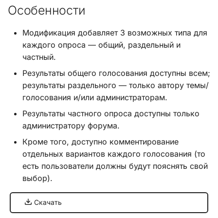
Особенности
и
Хук integrate_load_session
я
Модификация добавляет 3 возможных типа для
Хук integrate_load_theme
п
каждого опроса — общий, раздельный и
частный.
о
Хук
Результаты общего голосования доступны всем;
integrate_menu_buttons
и
результаты раздельного — только автору темы/
с
голосования и/или администраторам.
Хук
integrate_permissions_list
к
Результаты частного опроса доступны только
администратору форума.
а
Хук integrate_post_end
Кроме того, доступно комментирование
отдельных вариантов каждого голосования (то
Хук
есть пользователи должны будут пояснять свой
integrate_post_quickbuttons
выбор).
Хук integrate_pre_include
Скачать
Хук integrate_pre_load