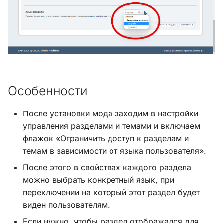
и
Хук integrate_load_session
я
Хук integrate_load_theme
п
о
Хук
integrate_menu_buttons
и
Особенности
с
Хук
integrate_permissions_list
После установки мода заходим в настройки
к
управления разделами и темами и включаем
а
Хук integrate_post_end
флажок «Ограничить доступ к разделам и
темам в зависимости от языка пользователя».
Хук
После этого в свойствах каждого раздела
integrate_post_quickbuttons
можно выбрать конкретный язык, при
переключении на который этот раздел будет
Хук integrate_pre_include
виден пользователям.
Если нужно, чтобы раздел отображался для
Хук integrate_pre_load