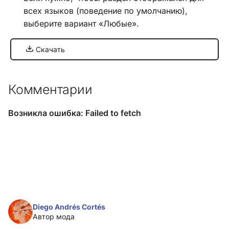
всех языков (поведение по умолчанию),
выберите вариант «Любые».
Хук
integrate_pre_load_theme
Скачать
Хук
integrate_prepare_display_context
Комментарии
Хук
integrate_sceditor_options
Хук
integrate_simple_actions
Хук
integrate_theme_context
Diego Andrés Cortés
Список всех хуков SMF
Автор мода
3.0