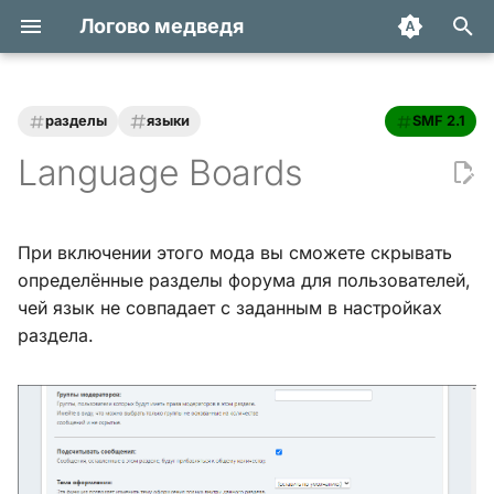
Логово медведя
И
н
разделы
языки
SMF 2.1
Статьи
Хук integrate_actions
и
Language Boards
ц
Трюки и уроки
Хук integrate_autoload
и
При включении этого мода вы сможете скрывать
Модификации
Хук integrate_buffer
а
определённые разделы форума для пользователей,
чей язык не совпадает с заданным в настройках
Обзоры
Хук
л
раздела.
integrate_current_action
и
Переводы
з
Хук integrate_display_topic
а
Хук
ц
integrate_load_permissions