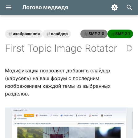
Логово медведя
И
н
изображения
слайдер
SMF 2.0
SMF 2.1
Статьи
Хук integrate_actions
и
First Topic Image Rotator
ц
Трюки и уроки
Хук integrate_autoload
и
Модификация позволяет добавить слайдер
Модификации
Хук integrate_buffer
а
(карусель) на ваш форум с последним
изображением каждой темы из выбранных
Обзоры
Хук
л
разделов.
integrate_current_action
и
Переводы
з
Хук integrate_display_topic
а
Хук
ц
integrate_load_permissions