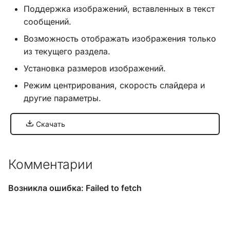
Поддержка изображений, вставленных в текст
сообщений.
Хук
integrate_pre_load_theme
Возможность отображать изображения только
из текущего раздела.
Хук
Установка размеров изображений.
integrate_prepare_display_context
Режим центрирования, скорость слайдера и
другие параметры.
Хук
integrate_sceditor_options
Скачать
Хук
integrate_simple_actions
Комментарии
Хук
integrate_theme_context
Список всех хуков SMF
3.0