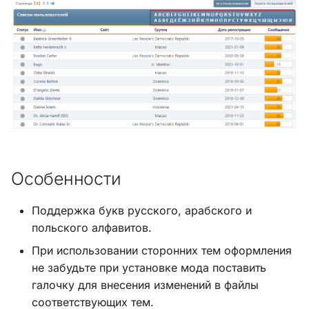
и
Хук integrate_load_session
я
Хук integrate_load_theme
п
о
Хук
integrate_menu_buttons
и
с
Хук
integrate_permissions_list
к
Особенности
а
Хук integrate_post_end
Поддержка букв русского, арабского и
Хук
польского алфавитов.
integrate_post_quickbuttons
При использовании сторонних тем оформления
не забудьте при установке мода поставить
Хук integrate_pre_include
галочку для внесения изменений в файлы
соответствующих тем.
Хук integrate_pre_load