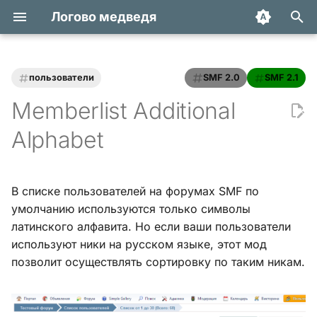
Логово медведя
И
н
пользователи
SMF 2.0
SMF 2.1
Статьи
Хук integrate_actions
и
Memberlist Additional
ц
Трюки и уроки
Хук integrate_autoload
Alphabet
и
Модификации
Хук integrate_buffer
а
В списке пользователей на форумах SMF по
Обзоры
Хук
л
умолчанию используются только символы
integrate_current_action
и
латинского алфавита. Но если ваши пользователи
Переводы
используют ники на русском языке, этот мод
з
Хук integrate_display_topic
позволит осуществлять сортировку по таким никам.
а
Хук
ц
integrate_load_permissions