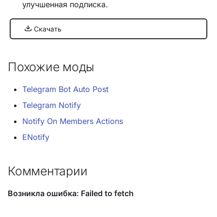
улучшенная подписка.
Хук
Скачать
integrate_pre_load_theme
Хук
Похожие моды
integrate_prepare_display_context
Telegram Bot Auto Post
Хук
integrate_sceditor_options
Telegram Notify
Notify On Members Actions
Хук
ENotify
integrate_simple_actions
Хук
Комментарии
integrate_theme_context
Список всех хуков SMF
3.0