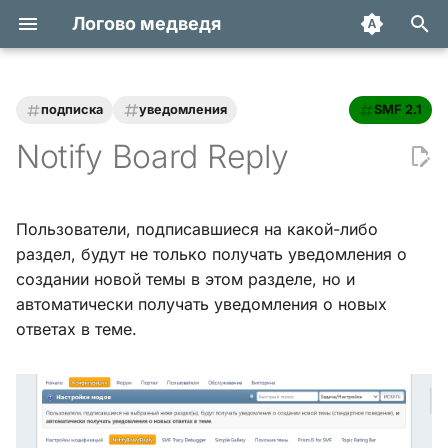
Логово медведя
И
н
подписка
уведомления
SMF 2.1
Статьи
Хук integrate_actions
и
Notify Board Reply
ц
Трюки и уроки
Хук integrate_autoload
и
Пользователи, подписавшиеся на какой-либо
Модификации
Хук integrate_buffer
а
раздел, будут не только получать уведомления о
создании новой темы в этом разделе, но и
Обзоры
Хук
л
автоматически получать уведомления о новых
integrate_current_action
и
ответах в теме.
Переводы
з
Хук integrate_display_topic
а
Хук
ц
integrate_load_permissions