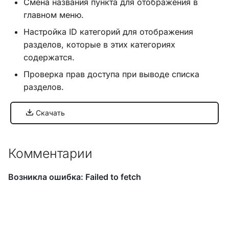
Смена названия пункта для отображения в
главном меню.
Хук
Настройка ID категорий для отображения
integrate_pre_load_theme
разделов, которые в этих категориях
содержатся.
Хук
integrate_prepare_display_context
Проверка прав доступа при выводе списка
разделов.
Хук
integrate_sceditor_options
Скачать
Хук
integrate_simple_actions
Комментарии
Хук
integrate_theme_context
Список всех хуков SMF
3.0