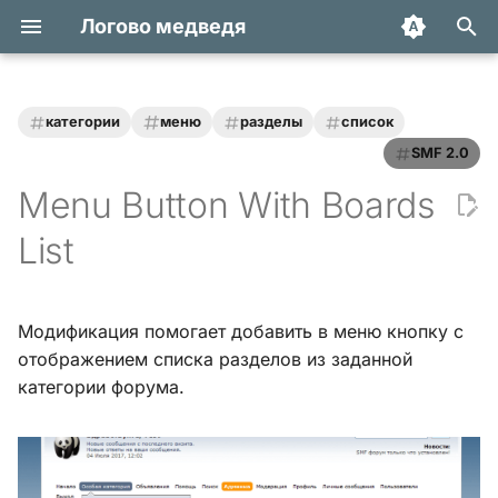
Логово медведя
И
н
категории
меню
разделы
список
Статьи
Хук integrate_actions
и
SMF 2.0
Menu Button With Boards
ц
Трюки и уроки
Хук integrate_autoload
и
List
Модификации
Хук integrate_buffer
а
Обзоры
Хук
л
Модификация помогает добавить в меню кнопку с
integrate_current_action
и
отображением списка разделов из заданной
Переводы
категории форума.
з
Хук integrate_display_topic
а
Хук
ц
integrate_load_permissions