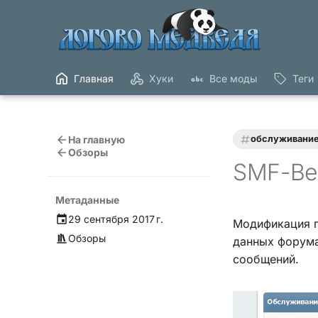
Главная
Хуки
Все моды
Теги
На главную
обслуживани
Обзоры
SMF-Be
Метаданные
29 сентября 2017 г.
Модификация п
Обзоры
данных форума
сообщений.