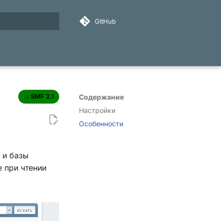
GitHub
ация поиска
SMF 2.1
Содержание
Настройки
Особенности
 и базы
 при чтении