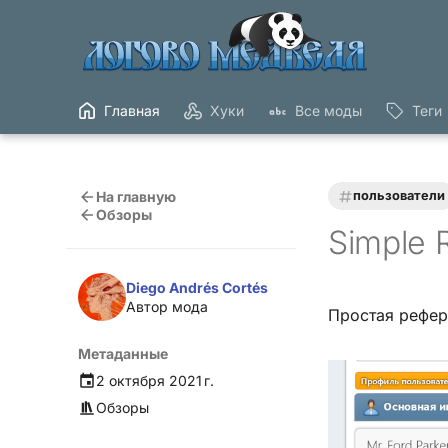
Главная
Хуки
Все моды
Теги
На главную
пользователи
Обзоры
Simple R
Diego Andrés Cortés
Автор мода
Простая рефер
Метаданные
2 октября 2021 г.
Обзоры