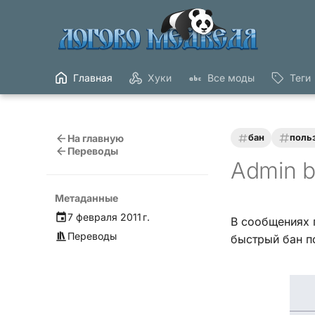
Главная
Хуки
Все моды
Теги
На главную
бан
поль
Переводы
Admin b
Метаданные
7 февраля 2011 г.
В сообщениях 
Переводы
быстрый бан п