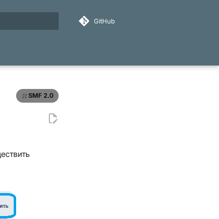
GitHub
ация поиска
SMF 2.0
ествить