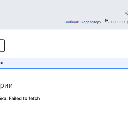
ия
рии