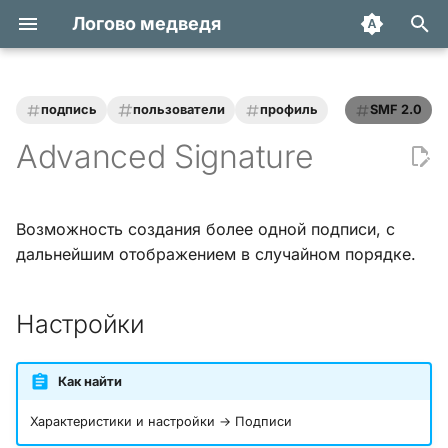
Логово медведя
И
н
подпись
пользователи
профиль
SMF 2.0
Статьи
Хук integrate_actions
и
Advanced Signature
ц
Трюки и уроки
Хук integrate_autoload
и
Возможность создания более одной подписи, с
Модификации
Хук integrate_buffer
а
дальнейшим отображением в случайном порядке.
Обзоры
Хук
л
integrate_current_action
Настройки
и
Переводы
з
Хук integrate_display_topic
Как найти
а
Хук
Характеристики и настройки → Подписи
ц
integrate_load_permissions