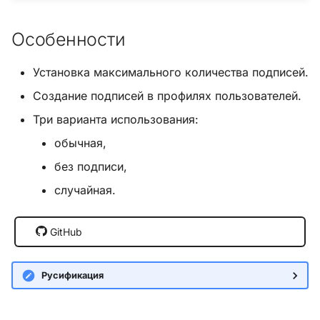
и
Хук integrate_load_session
Особенности
я
Хук integrate_load_theme
п
Установка максимального количества подписей.
о
Хук
Создание подписей в профилях пользователей.
integrate_menu_buttons
и
Три варианта использования:
с
обычная,
Хук
integrate_permissions_list
к
без подписи,
случайная.
а
Хук integrate_post_end
Хук
GitHub
integrate_post_quickbuttons
Русификация
Хук integrate_pre_include
Хук integrate_pre_load