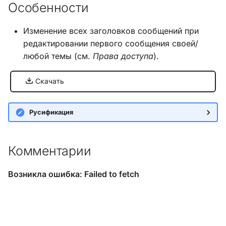
Особенности
и
Хук integrate_load_session
я
Изменение всех заголовков сообщений при
Хук integrate_load_theme
редактировании первого сообщения своей/
п
любой темы (см.
Права доступа
).
о
Хук
integrate_menu_buttons
и
Скачать
с
Хук
Русификация
integrate_permissions_list
к
а
Хук integrate_post_end
Комментарии
Хук
integrate_post_quickbuttons
Хук integrate_pre_include
Хук integrate_pre_load