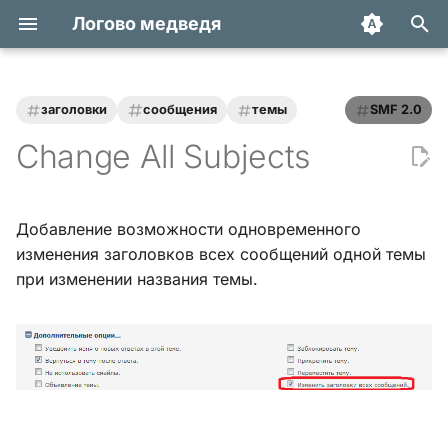
Логово медведя
И
н
заголовки
сообщения
темы
SMF 2.0
Статьи
Хук integrate_actions
и
Change All Subjects
ц
Трюки и уроки
Хук integrate_autoload
и
Добавление возможности одновременного
Модификации
Хук integrate_buffer
а
изменения заголовков всех сообщений одной темы
при изменении названия темы.
Обзоры
Хук
л
integrate_current_action
и
Переводы
з
Хук integrate_display_topic
а
Хук
ц
integrate_load_permissions