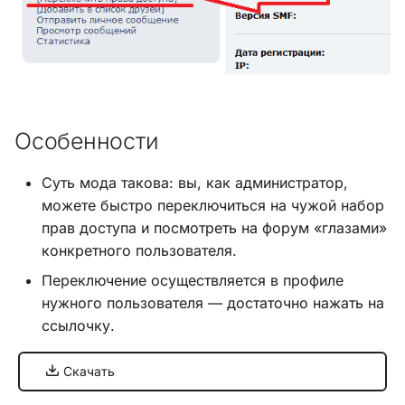
и
Хук integrate_load_session
я
Хук integrate_load_theme
п
о
Хук
Особенности
integrate_menu_buttons
и
с
Хук
Суть мода такова: вы, как администратор,
integrate_permissions_list
можете быстро переключиться на чужой набор
к
прав доступа и посмотреть на форум «глазами»
а
Хук integrate_post_end
конкретного пользователя.
Переключение осуществляется в профиле
Хук
нужного пользователя — достаточно нажать на
integrate_post_quickbuttons
ссылочку.
Хук integrate_pre_include
Скачать
Хук integrate_pre_load